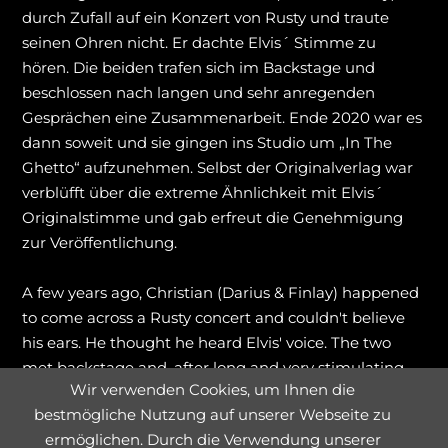
durch Zufall auf ein Konzert von Rusty und traute
seinen Ohren nicht. Er dachte Elvis´ Stimme zu
hören. Die beiden trafen sich im Backstage und
beschlossen nach langen und sehr anregenden
Gesprächen eine Zusammenarbeit. Ende 2020 war es
dann soweit und sie gingen ins Studio um „In The
Ghetto“ aufzunehmen. Selbst der Originalverlag war
verblüfft über die extreme Ähnlichkeit mit Elvis´
Originalstimme und gab erfreut die Genehmigung
zur Veröffentlichung.
A few years ago, Christian (Darius & Finlay) happened
to come across a Rusty concert and couldn't believe
his ears.
He thought he heard Elvis' voice.
The two
met backstage and, after long and very stimulating
Wir verwenden Cookies, um Ihnen die
discussions, decided to work together.
At the end of
bestmögliche Nutzung auf unserer Webseite zu
2020, the time had come and they went into the
ermöglichen. Durch die Verwendung unserer
studio to record "In The Ghetto".
Even the original