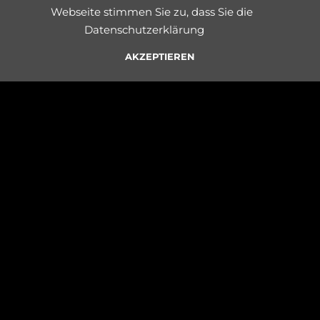
Webseite stimmen Sie zu, dass Sie die
publisher was amazed at the extreme similarity to
Datenschutzerklärung
Elvis' original voice and happily gave permission for
publication.
AKZEPTIEREN
SINGLE DOWNLOADEN/STREAMEN
VIDEO GLEICH ANSEHEN
PRESSEBERICHTE
1ST PLACE PALM SPRINGS /
CALIFORNIA - 1991
1 Platz von über 4000 Elvis Interpreten. Eintrag in das