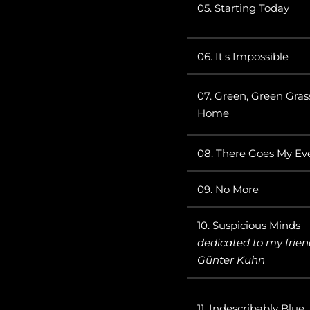
05. Starting Today
06. It's Impossible
07. Green, Green Gras
Home
08. There Goes My Ev
09. No More
10. Suspicious Minds
dedicated to my frie
Günter Kuhn
11. Indescribably Blue