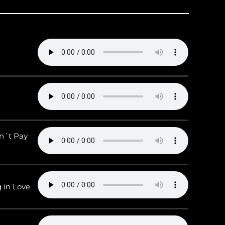
n´t Pay
g in Love