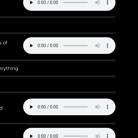
s of
erything
nd