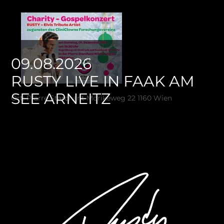
09.08.2026
RUSTY LIVE IN FAAK AM
SEE ARNEITZ
Ort: Pfarre Starchant Mörikeweg 22 1160 Wien