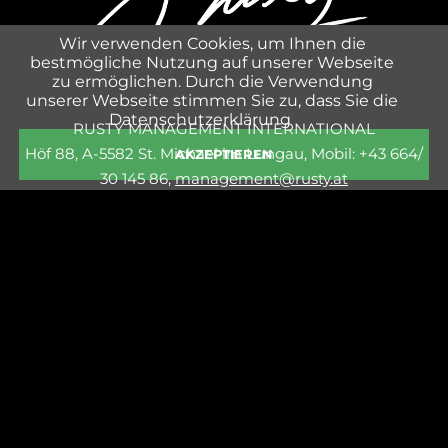
Wir verwenden Cookies, um Ihnen die
bestmögliche Nutzung auf unserer Webseite
zu ermöglichen. Durch die Verwendung
unserer Webseite stimmen Sie zu, dass Sie die
Datenschutzerklärung
RUSTY MANAGEMENT INTERNATIONAL
Höf 88, A-5582 St. Michael im Lungau, Mobil: +43 664/
AKZEPTIEREN
30 145 86,
management@rusty.at
Navigation
SHOP
überspringen
PRESSE
IMPRESSUM & DATENSCHUTZ